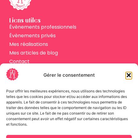
Liens utiles
Évènements professionnels
Évènements privés
Mes réalisations
Mes articles de blog
Contact
Plan du site
Gérer le consentement
Nos réseaux sociaux
Instagram
Pour offrir les meilleures expériences, nous utilisons des technologies
telles que les cookies pour stocker et/ou accéder aux informations des
Linkedin
appareils. Le fait de consentir à ces technologies nous permettra de
traiter des données telles que le comportement de navigation ou les ID
Contactez-moi
uniques sur ce site. Le fait de ne pas consentir ou de retirer son
0614559741
consentement peut avoir un effet négatif sur certaines caractéristiques
et fonctions.
glitterplanner@outlook.fr
Paris