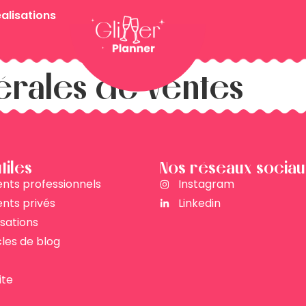
alisations
érales de ventes
tiles
Nos réseaux sociau
ts professionnels
Instagram
nts privés
Linkedin
isations
cles de blog
ite