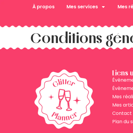
À propos
Mes services
Mes ré
Conditions gén
Liens u
Évènemen
Évèneme
Mes réal
Mes arti
Contact
Plan du s