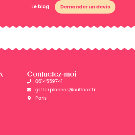
Le blog
Demander un devis
x
Contactez-moi
0614559741
glitterplanner@outlook.fr
Paris