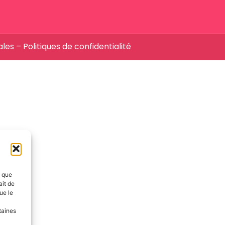
ales
–
Politiques de confidentialité
s que
ait de
ue le
taines